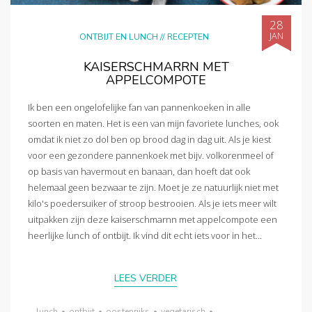
28
JAN
ONTBIJT EN LUNCH
//
RECEPTEN
KAISERSCHMARRN MET
APPELCOMPOTE
Ik ben een ongelofelijke fan van pannenkoeken in alle
soorten en maten. Het is een van mijn favoriete lunches, ook
omdat ik niet zo dol ben op brood dag in dag uit. Als je kiest
voor een gezondere pannenkoek met bijv. volkorenmeel of
op basis van havermout en banaan, dan hoeft dat ook
helemaal geen bezwaar te zijn. Moet je ze natuurlijk niet met
kilo's poedersuiker of stroop bestrooien. Als je iets meer wilt
uitpakken zijn deze kaiserschmarnn met appelcompote een
heerlijke lunch of ontbijt. Ik vind dit echt iets voor in het...
LEES VERDER
lunch
•
ontbijt
•
oostenrijks
•
vegetarisch
•