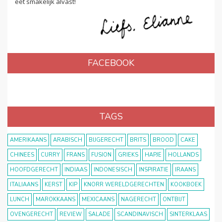
eet smakelijk alvast!
FACEBOOK
TAGS
AMERIKAANS
ARABISCH
BIJGERECHT
BRITS
BROOD
CAKE
CHINEES
CURRY
FRANS
FUSION
GRIEKS
HAPJE
HOLLANDS
HOOFDGERECHT
INDIAAS
INDONESISCH
INSPIRATIE
IRAANS
ITALIAANS
KERST
KIP
KNORR WERELDGERECHTEN
KOOKBOEK
LUNCH
MAROKKAANS
MEXICAANS
NAGERECHT
ONTBIJT
OVENGERECHT
REVIEW
SALADE
SCANDINAVISCH
SINTERKLAAS