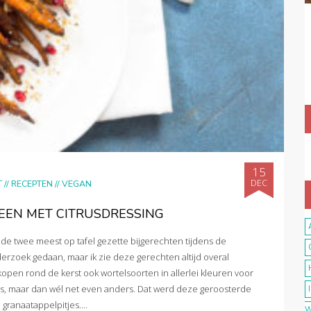
15
DEC
T
//
RECEPTEN
//
VEGAN
EEN MET CITRUSDRESSING
de twee meest op tafel gezette bijgerechten tijdens de
derzoek gedaan, maar ik zie deze gerechten altijd overal
pen rond de kerst ook wortelsoorten in allerlei kleuren voor
rtels, maar dan wél net even anders. Dat werd deze geroosterde
ranaatappelpitjes....
W