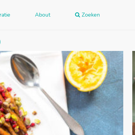
ratie
About
Zoeken
)