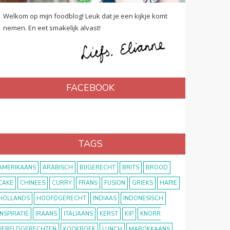
Welkom op mijn foodblog! Leuk dat je een kijkje komt
nemen. En eet smakelijk alvast!
FACEBOOK
TAGS
AMERIKAANS
ARABISCH
BIJGERECHT
BRITS
BROOD
CAKE
CHINEES
CURRY
FRANS
FUSION
GRIEKS
HAPJE
HOLLANDS
HOOFDGERECHT
INDIAAS
INDONESISCH
INSPIRATIE
IRAANS
ITALIAANS
KERST
KIP
KNORR
ERELDGERECHTEN
KOOKBOEK
LUNCH
MAROKKAANS