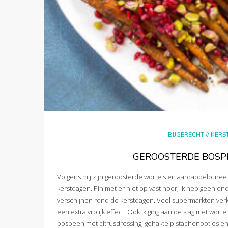
BIJGERECHT
//
KERS
GEROOSTERDE BOSP
Volgens mij zijn geroosterde wortels en aardappelpuree 
kerstdagen. Pin met er niet op vast hoor, ik heb geen on
verschijnen rond de kerstdagen. Veel supermarkten verko
een extra vrolijk effect. Ook ik ging aan de slag met wo
bospeen met citrusdressing, gehakte pistachenootjes en g