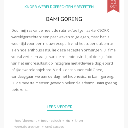
08
OCT
KNORR WERELDGERECHTEN
//
RECEPTEN
BAMI GORENG
Door mijn vakantie heeft de rubriek 'zelfgemaakte KNORR
wereldgerechten' een paar weken stilgelegen, maar het is
weer tijd voor een nieuw recept! Ik vind het superleuk om te
zien hoe enthousiast jullie deze recepten ontvangen. Blijf me
vooral vertellen wat je van de recepten vindt, of deel je foto
van het eindresultaat op instagram met #dewereldopjebord
of @dewereldopjebord. Vind ik echt superleuk! Goed,
vandaag gaan we aan de slag met Indonesische bami goreng.
Bij de meeste mensen gewoon bekend als 'bami'. Bami goreng
betekent...
LEES VERDER
hoofdgerecht
•
indonesisch
•
kip
•
knorr
wereldgerechten
•
snel succes