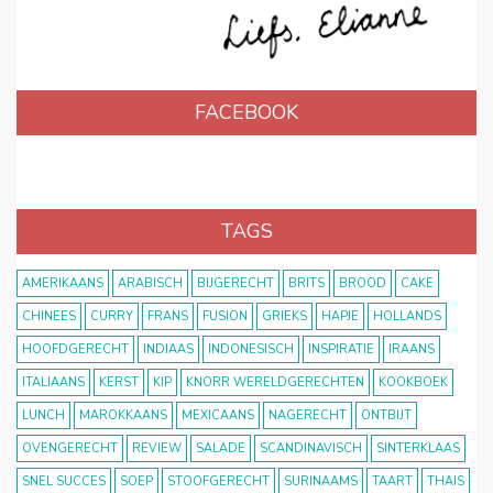
FACEBOOK
TAGS
AMERIKAANS
ARABISCH
BIJGERECHT
BRITS
BROOD
CAKE
CHINEES
CURRY
FRANS
FUSION
GRIEKS
HAPJE
HOLLANDS
HOOFDGERECHT
INDIAAS
INDONESISCH
INSPIRATIE
IRAANS
ITALIAANS
KERST
KIP
KNORR WERELDGERECHTEN
KOOKBOEK
LUNCH
MAROKKAANS
MEXICAANS
NAGERECHT
ONTBIJT
OVENGERECHT
REVIEW
SALADE
SCANDINAVISCH
SINTERKLAAS
SNEL SUCCES
SOEP
STOOFGERECHT
SURINAAMS
TAART
THAIS