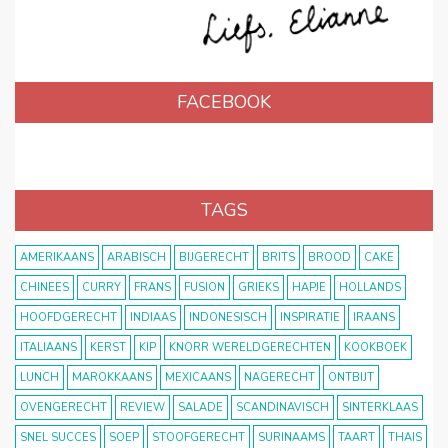
FACEBOOK
TAGS
AMERIKAANS
ARABISCH
BIJGERECHT
BRITS
BROOD
CAKE
CHINEES
CURRY
FRANS
FUSION
GRIEKS
HAPJE
HOLLANDS
HOOFDGERECHT
INDIAAS
INDONESISCH
INSPIRATIE
IRAANS
ITALIAANS
KERST
KIP
KNORR WERELDGERECHTEN
KOOKBOEK
LUNCH
MAROKKAANS
MEXICAANS
NAGERECHT
ONTBIJT
OVENGERECHT
REVIEW
SALADE
SCANDINAVISCH
SINTERKLAAS
SNEL SUCCES
SOEP
STOOFGERECHT
SURINAAMS
TAART
THAIS