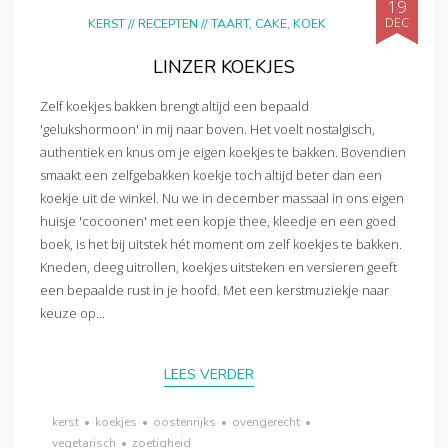
19
DEC
KERST
//
RECEPTEN
//
TAART, CAKE, KOEK
LINZER KOEKJES
Zelf koekjes bakken brengt altijd een bepaald
'gelukshormoon' in mij naar boven. Het voelt nostalgisch,
authentiek en knus om je eigen koekjes te bakken. Bovendien
smaakt een zelfgebakken koekje toch altijd beter dan een
koekje uit de winkel. Nu we in december massaal in ons eigen
huisje 'cocoonen' met een kopje thee, kleedje en een goed
boek, is het bij uitstek hét moment om zelf koekjes te bakken.
Kneden, deeg uitrollen, koekjes uitsteken en versieren geeft
een bepaalde rust in je hoofd. Met een kerstmuziekje naar
keuze op...
LEES VERDER
kerst
•
koekjes
•
oostenrijks
•
ovengerecht
•
vegetarisch
•
zoetigheid