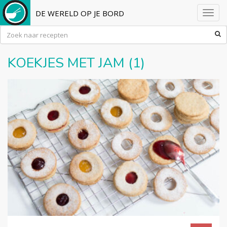
DE WERELD OP JE BORD
Toggl
navig
KOEKJES MET JAM (1)