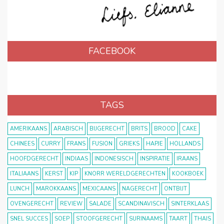
FACEBOOK
TAGS
AMERIKAANS
ARABISCH
BIJGERECHT
BRITS
BROOD
CAKE
CHINEES
CURRY
FRANS
FUSION
GRIEKS
HAPJE
HOLLANDS
HOOFDGERECHT
INDIAAS
INDONESISCH
INSPIRATIE
IRAANS
ITALIAANS
KERST
KIP
KNORR WERELDGERECHTEN
KOOKBOEK
LUNCH
MAROKKAANS
MEXICAANS
NAGERECHT
ONTBIJT
OVENGERECHT
REVIEW
SALADE
SCANDINAVISCH
SINTERKLAAS
SNEL SUCCES
SOEP
STOOFGERECHT
SURINAAMS
TAART
THAIS