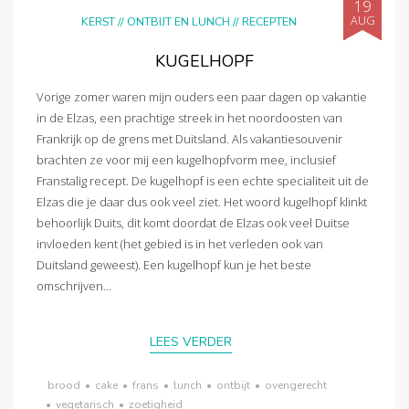
19
AUG
KERST
//
ONTBIJT EN LUNCH
//
RECEPTEN
KUGELHOPF
Vorige zomer waren mijn ouders een paar dagen op vakantie
in de Elzas, een prachtige streek in het noordoosten van
Frankrijk op de grens met Duitsland. Als vakantiesouvenir
brachten ze voor mij een kugelhopfvorm mee, inclusief
Franstalig recept. De kugelhopf is een echte specialiteit uit de
Elzas die je daar dus ook veel ziet. Het woord kugelhopf klinkt
behoorlijk Duits, dit komt doordat de Elzas ook veel Duitse
invloeden kent (het gebied is in het verleden ook van
Duitsland geweest). Een kugelhopf kun je het beste
omschrijven...
LEES VERDER
brood
•
cake
•
frans
•
lunch
•
ontbijt
•
ovengerecht
•
vegetarisch
•
zoetigheid