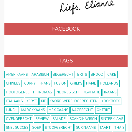
FACEBOOK
TAGS
AMERIKAANS
ARABISCH
BIJGERECHT
BRITS
BROOD
CAKE
CHINEES
CURRY
FRANS
FUSION
GRIEKS
HAPJE
HOLLANDS
HOOFDGERECHT
INDIAAS
INDONESISCH
INSPIRATIE
IRAANS
ITALIAANS
KERST
KIP
KNORR WERELDGERECHTEN
KOOKBOEK
LUNCH
MAROKKAANS
MEXICAANS
NAGERECHT
ONTBIJT
OVENGERECHT
REVIEW
SALADE
SCANDINAVISCH
SINTERKLAAS
SNEL SUCCES
SOEP
STOOFGERECHT
SURINAAMS
TAART
THAIS