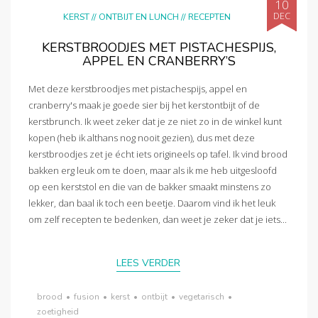
10
DEC
KERST
//
ONTBIJT EN LUNCH
//
RECEPTEN
KERSTBROODJES MET PISTACHESPIJS,
APPEL EN CRANBERRY’S
Met deze kerstbroodjes met pistachespijs, appel en
cranberry's maak je goede sier bij het kerstontbijt of de
kerstbrunch. Ik weet zeker dat je ze niet zo in de winkel kunt
kopen (heb ik althans nog nooit gezien), dus met deze
kerstbroodjes zet je écht iets origineels op tafel. Ik vind brood
bakken erg leuk om te doen, maar als ik me heb uitgesloofd
op een kerststol en die van de bakker smaakt minstens zo
lekker, dan baal ik toch een beetje. Daarom vind ik het leuk
om zelf recepten te bedenken, dan weet je zeker dat je iets...
LEES VERDER
brood
•
fusion
•
kerst
•
ontbijt
•
vegetarisch
•
zoetigheid