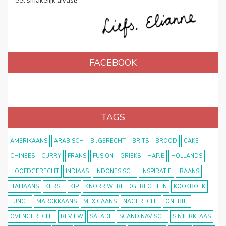
FACEBOOK
TAGS
AMERIKAANS
ARABISCH
BIJGERECHT
BRITS
BROOD
CAKE
CHINEES
CURRY
FRANS
FUSION
GRIEKS
HAPJE
HOLLANDS
HOOFDGERECHT
INDIAAS
INDONESISCH
INSPIRATIE
IRAANS
ITALIAANS
KERST
KIP
KNORR WERELDGERECHTEN
KOOKBOEK
LUNCH
MAROKKAANS
MEXICAANS
NAGERECHT
ONTBIJT
OVENGERECHT
REVIEW
SALADE
SCANDINAVISCH
SINTERKLAAS