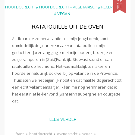
05
JUL
HOOFDGERECHT
//
HOOFDGERECHT - VEGETARISCH
//
RECEPTEN
//
VEGAN
RATATOUILLE UIT DE OVEN
Als ik aan de zomervakanties uit mijn jeugd denk, komt
onmiddellijk de geur en smaak van ratatouille in mijn
gedachten. Jarenlang ging ik met mijn ouders, broertje en
zusje kamperen in (Zuid)Frankrijk. Steevast stond er dan
ratatouille op het menu. Het was makkelijk te maken en
hoorde er natuurlijk ook wel bij op vakantie in de Provence.
Thuis aten we het eigenlijk nooit en dat maakte dit gerecht tot
een echt 'vakantiemaaltje'. Ik kan me nog herinneren dat ik
het eerst niet lekker vond (want iehh aubergine en courgette,
dat...
LEES VERDER
frans
•
hoofdgerecht
•
ovengerecht
•
vegan
•