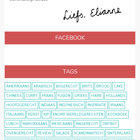
FACEBOOK
TAGS
AMERIKAANS
ARABISCH
BIJGERECHT
BRITS
BROOD
CAKE
CHINEES
CURRY
FRANS
FUSION
GRIEKS
HAPJE
HOLLANDS
HOOFDGERECHT
INDIAAS
INDONESISCH
INSPIRATIE
IRAANS
ITALIAANS
KERST
KIP
KNORR WERELDGERECHTEN
KOOKBOEK
LUNCH
MAROKKAANS
MEXICAANS
NAGERECHT
ONTBIJT
OVENGERECHT
REVIEW
SALADE
SCANDINAVISCH
SINTERKLAAS