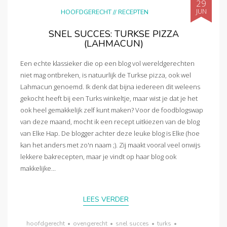
29
JUN
HOOFDGERECHT
//
RECEPTEN
SNEL SUCCES: TURKSE PIZZA
(LAHMACUN)
Een echte klassieker die op een blog vol wereldgerechten
niet mag ontbreken, is natuurlijk de Turkse pizza, ook wel
Lahmacun genoemd. Ik denk dat bijna iedereen dit weleens
gekocht heeft bij een Turks winkeltje, maar wist je dat je het
ook heel gemakkelijk zelf kunt maken? Voor de foodblogswap
van deze maand, mocht ik een recept uitkiezen van de blog
van Elke Hap. De blogger achter deze leuke blog is Elke (hoe
kan het anders met zo'n naam ;). Zij maakt vooral veel onwijs
lekkere bakrecepten, maar je vindt op haar blog ook
makkelijke...
LEES VERDER
hoofdgerecht
•
ovengerecht
•
snel succes
•
turks
•