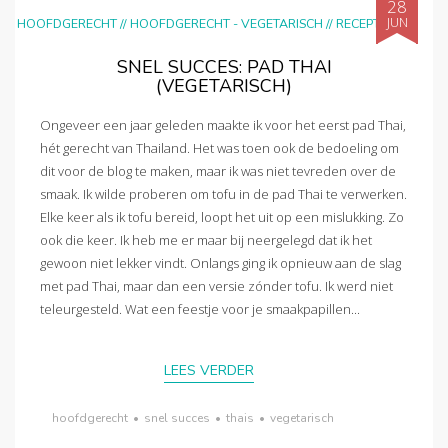
28
JUN
HOOFDGERECHT
//
HOOFDGERECHT - VEGETARISCH
//
RECEPTEN
SNEL SUCCES: PAD THAI
(VEGETARISCH)
Ongeveer een jaar geleden maakte ik voor het eerst pad Thai,
hét gerecht van Thailand. Het was toen ook de bedoeling om
dit voor de blog te maken, maar ik was niet tevreden over de
smaak. Ik wilde proberen om tofu in de pad Thai te verwerken.
Elke keer als ik tofu bereid, loopt het uit op een mislukking. Zo
ook die keer. Ik heb me er maar bij neergelegd dat ik het
gewoon niet lekker vindt. Onlangs ging ik opnieuw aan de slag
met pad Thai, maar dan een versie zónder tofu. Ik werd niet
teleurgesteld. Wat een feestje voor je smaakpapillen...
LEES VERDER
hoofdgerecht
•
snel succes
•
thais
•
vegetarisch