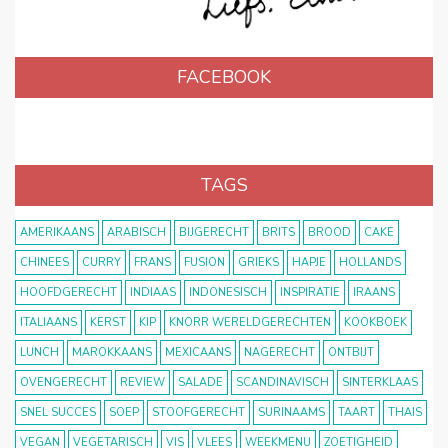
FACEBOOK
TAGS
AMERIKAANS
ARABISCH
BIJGERECHT
BRITS
BROOD
CAKE
CHINEES
CURRY
FRANS
FUSION
GRIEKS
HAPJE
HOLLANDS
HOOFDGERECHT
INDIAAS
INDONESISCH
INSPIRATIE
IRAANS
ITALIAANS
KERST
KIP
KNORR WERELDGERECHTEN
KOOKBOEK
LUNCH
MAROKKAANS
MEXICAANS
NAGERECHT
ONTBIJT
OVENGERECHT
REVIEW
SALADE
SCANDINAVISCH
SINTERKLAAS
SNEL SUCCES
SOEP
STOOFGERECHT
SURINAAMS
TAART
THAIS
VEGAN
VEGETARISCH
VIS
VLEES
WEEKMENU
ZOETIGHEID