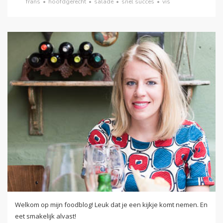
frans
•
hoofdgerecht
•
salade
•
snel succes
•
vis
Welkom op mijn foodblog! Leuk dat je een kijkje komt nemen. En
eet smakelijk alvast!