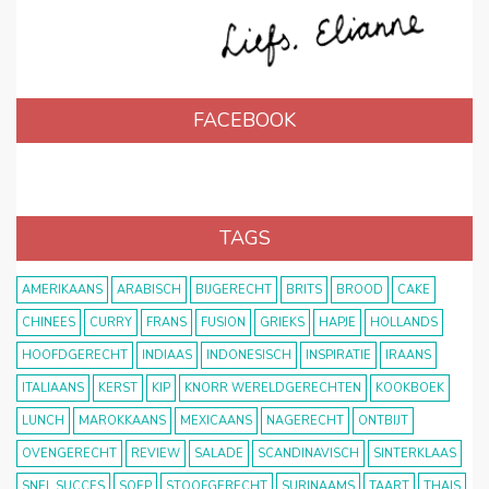
FACEBOOK
TAGS
AMERIKAANS
ARABISCH
BIJGERECHT
BRITS
BROOD
CAKE
CHINEES
CURRY
FRANS
FUSION
GRIEKS
HAPJE
HOLLANDS
HOOFDGERECHT
INDIAAS
INDONESISCH
INSPIRATIE
IRAANS
ITALIAANS
KERST
KIP
KNORR WERELDGERECHTEN
KOOKBOEK
LUNCH
MAROKKAANS
MEXICAANS
NAGERECHT
ONTBIJT
OVENGERECHT
REVIEW
SALADE
SCANDINAVISCH
SINTERKLAAS
SNEL SUCCES
SOEP
STOOFGERECHT
SURINAAMS
TAART
THAIS