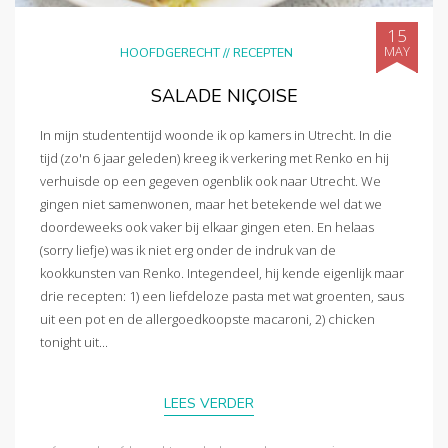
15
MAY
HOOFDGERECHT
//
RECEPTEN
SALADE NIÇOISE
In mijn studententijd woonde ik op kamers in Utrecht. In die
tijd (zo'n 6 jaar geleden) kreeg ik verkering met Renko en hij
verhuisde op een gegeven ogenblik ook naar Utrecht. We
gingen niet samenwonen, maar het betekende wel dat we
doordeweeks ook vaker bij elkaar gingen eten. En helaas
(sorry liefje) was ik niet erg onder de indruk van de
kookkunsten van Renko. Integendeel, hij kende eigenlijk maar
drie recepten: 1) een liefdeloze pasta met wat groenten, saus
uit een pot en de allergoedkoopste macaroni, 2) chicken
tonight uit...
LEES VERDER