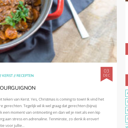
03
DEC
//
KERST
//
RECEPTEN
BOURGUIGNON
teken van Kerst. Yes, Christmas is coming to town! Ik vind het
e gerechten. Tegelijk wil ik wel graag dat gerechten (bijna)
k een moment van ontmoeting en dan wil je niet als een kip
 aan stress en adrenaline. Tenminste, zo denk ik erover!
 voor jullie...
W