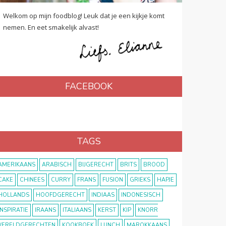
Welkom op mijn foodblog! Leuk dat je een kijkje komt
nemen. En eet smakelijk alvast!
FACEBOOK
TAGS
AMERIKAANS
ARABISCH
BIJGERECHT
BRITS
BROOD
CAKE
CHINEES
CURRY
FRANS
FUSION
GRIEKS
HAPJE
HOLLANDS
HOOFDGERECHT
INDIAAS
INDONESISCH
INSPIRATIE
IRAANS
ITALIAANS
KERST
KIP
KNORR
ERELDGERECHTEN
KOOKBOEK
LUNCH
MAROKKAANS