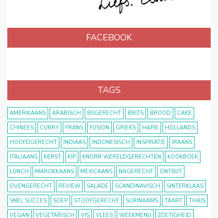
FACEBOOK
TAGS
AMERIKAANS
ARABISCH
BIJGERECHT
BRITS
BROOD
CAKE
CHINEES
CURRY
FRANS
FUSION
GRIEKS
HAPJE
HOLLANDS
HOOFDGERECHT
INDIAAS
INDONESISCH
INSPIRATIE
IRAANS
ITALIAANS
KERST
KIP
KNORR WERELDGERECHTEN
KOOKBOEK
LUNCH
MAROKKAANS
MEXICAANS
NAGERECHT
ONTBIJT
OVENGERECHT
REVIEW
SALADE
SCANDINAVISCH
SINTERKLAAS
SNEL SUCCES
SOEP
STOOFGERECHT
SURINAAMS
TAART
THAIS
VEGAN
VEGETARISCH
VIS
VLEES
WEEKMENU
ZOETIGHEID