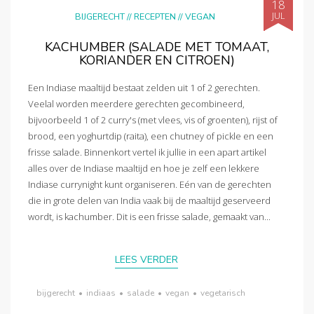
18
JUL
BIJGERECHT
//
RECEPTEN
//
VEGAN
KACHUMBER (SALADE MET TOMAAT,
KORIANDER EN CITROEN)
Een Indiase maaltijd bestaat zelden uit 1 of 2 gerechten.
Veelal worden meerdere gerechten gecombineerd,
bijvoorbeeld 1 of 2 curry's (met vlees, vis of groenten), rijst of
brood, een yoghurtdip (raita), een chutney of pickle en een
frisse salade. Binnenkort vertel ik jullie in een apart artikel
alles over de Indiase maaltijd en hoe je zelf een lekkere
Indiase currynight kunt organiseren. Eén van de gerechten
die in grote delen van India vaak bij de maaltijd geserveerd
wordt, is kachumber. Dit is een frisse salade, gemaakt van...
LEES VERDER
bijgerecht
•
indiaas
•
salade
•
vegan
•
vegetarisch