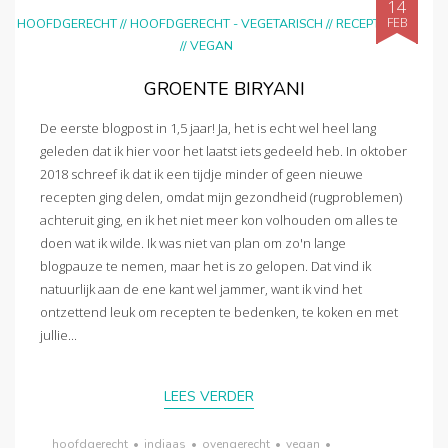
14
FEB
HOOFDGERECHT
//
HOOFDGERECHT - VEGETARISCH
//
RECEPTEN
//
VEGAN
GROENTE BIRYANI
De eerste blogpost in 1,5 jaar! Ja, het is echt wel heel lang
geleden dat ik hier voor het laatst iets gedeeld heb. In oktober
2018 schreef ik dat ik een tijdje minder of geen nieuwe
recepten ging delen, omdat mijn gezondheid (rugproblemen)
achteruit ging, en ik het niet meer kon volhouden om alles te
doen wat ik wilde. Ik was niet van plan om zo'n lange
blogpauze te nemen, maar het is zo gelopen. Dat vind ik
natuurlijk aan de ene kant wel jammer, want ik vind het
ontzettend leuk om recepten te bedenken, te koken en met
jullie...
LEES VERDER
hoofdgerecht
•
indiaas
•
ovengerecht
•
vegan
•