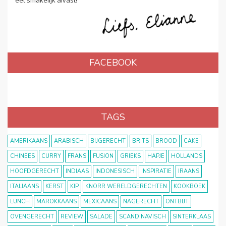
FACEBOOK
TAGS
AMERIKAANS
ARABISCH
BIJGERECHT
BRITS
BROOD
CAKE
CHINEES
CURRY
FRANS
FUSION
GRIEKS
HAPJE
HOLLANDS
HOOFDGERECHT
INDIAAS
INDONESISCH
INSPIRATIE
IRAANS
ITALIAANS
KERST
KIP
KNORR WERELDGERECHTEN
KOOKBOEK
LUNCH
MAROKKAANS
MEXICAANS
NAGERECHT
ONTBIJT
OVENGERECHT
REVIEW
SALADE
SCANDINAVISCH
SINTERKLAAS