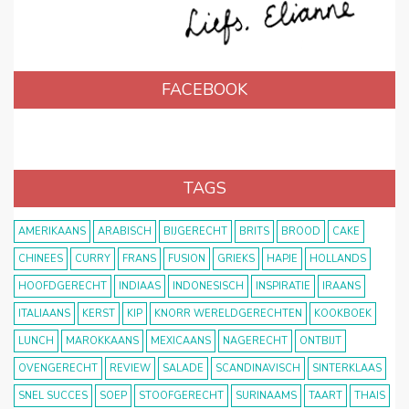
FACEBOOK
TAGS
AMERIKAANS
ARABISCH
BIJGERECHT
BRITS
BROOD
CAKE
CHINEES
CURRY
FRANS
FUSION
GRIEKS
HAPJE
HOLLANDS
HOOFDGERECHT
INDIAAS
INDONESISCH
INSPIRATIE
IRAANS
ITALIAANS
KERST
KIP
KNORR WERELDGERECHTEN
KOOKBOEK
LUNCH
MAROKKAANS
MEXICAANS
NAGERECHT
ONTBIJT
OVENGERECHT
REVIEW
SALADE
SCANDINAVISCH
SINTERKLAAS
SNEL SUCCES
SOEP
STOOFGERECHT
SURINAAMS
TAART
THAIS