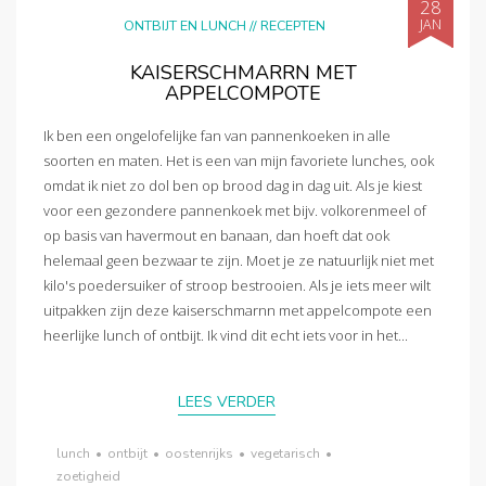
28
JAN
ONTBIJT EN LUNCH
//
RECEPTEN
KAISERSCHMARRN MET
APPELCOMPOTE
Ik ben een ongelofelijke fan van pannenkoeken in alle
soorten en maten. Het is een van mijn favoriete lunches, ook
omdat ik niet zo dol ben op brood dag in dag uit. Als je kiest
voor een gezondere pannenkoek met bijv. volkorenmeel of
op basis van havermout en banaan, dan hoeft dat ook
helemaal geen bezwaar te zijn. Moet je ze natuurlijk niet met
kilo's poedersuiker of stroop bestrooien. Als je iets meer wilt
uitpakken zijn deze kaiserschmarnn met appelcompote een
heerlijke lunch of ontbijt. Ik vind dit echt iets voor in het...
LEES VERDER
lunch
•
ontbijt
•
oostenrijks
•
vegetarisch
•
zoetigheid