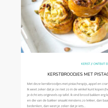
KERST
//
ONTBIJT 
KERSTBROODJES MET PISTAC
Met deze kerstbroodjes met pistachespijs, appel en cranb
Ik weet zeker dat je ze niet zo in de winkel kunt kopen (
je écht iets origineels op tafel. Ik vind brood bakken erg
en die van de bakker smaakt minstens zo lekker, dan baal
bedenken, dan weet je zeker dat je iets...