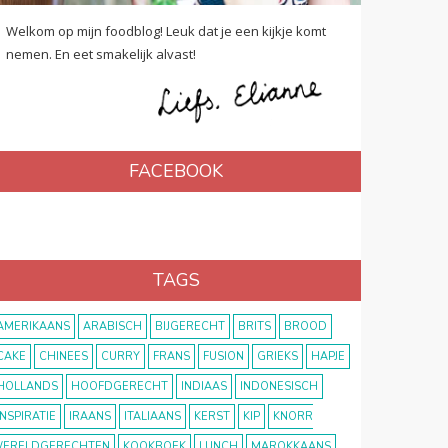
Welkom op mijn foodblog! Leuk dat je een kijkje komt
nemen. En eet smakelijk alvast!
FACEBOOK
TAGS
AMERIKAANS
ARABISCH
BIJGERECHT
BRITS
BROOD
CAKE
CHINEES
CURRY
FRANS
FUSION
GRIEKS
HAPJE
HOLLANDS
HOOFDGERECHT
INDIAAS
INDONESISCH
INSPIRATIE
IRAANS
ITALIAANS
KERST
KIP
KNORR
ERELDGERECHTEN
KOOKBOEK
LUNCH
MAROKKAANS