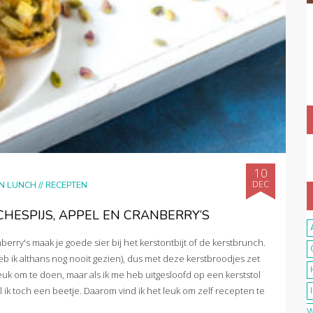
10
DEC
EN LUNCH
//
RECEPTEN
HESPIJS, APPEL EN CRANBERRY’S
erry's maak je goede sier bij het kerstontbijt of de kerstbrunch.
heb ik althans nog nooit gezien), dus met deze kerstbroodjes zet
 leuk om te doen, maar als ik me heb uitgesloofd op een kerststol
 ik toch een beetje. Daarom vind ik het leuk om zelf recepten te
W