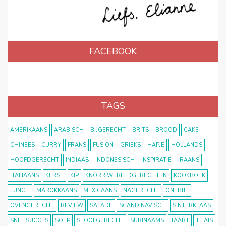
FACEBOOK
TAGS
AMERIKAANS
ARABISCH
BIJGERECHT
BRITS
BROOD
CAKE
CHINEES
CURRY
FRANS
FUSION
GRIEKS
HAPJE
HOLLANDS
HOOFDGERECHT
INDIAAS
INDONESISCH
INSPIRATIE
IRAANS
ITALIAANS
KERST
KIP
KNORR WERELDGERECHTEN
KOOKBOEK
LUNCH
MAROKKAANS
MEXICAANS
NAGERECHT
ONTBIJT
OVENGERECHT
REVIEW
SALADE
SCANDINAVISCH
SINTERKLAAS
SNEL SUCCES
SOEP
STOOFGERECHT
SURINAAMS
TAART
THAIS