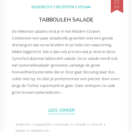
31
JUL
BIJGERECHT
//
RECEPTEN
//
VEGAN
TABBOULEH SALADE
De lekkerste salades vind je in het Midden-Oosten.
Combineer een paar smaakvolle groenten met een goede
dressing en wat verse kruiden en je hebt een waanzinnig
lekker bijgerecht. Dat is dan ook precies wat je doet in deze
Syrische/Libanese tabbouleh salade. Deze salade wordt ook
wel 'peterseliesalade' genoemd, vanwege de grote
hoeveelheid peterselie die er door gaat. Bezuinig daar dus
zeker niet op, en doe je portemonnee een plezier door even
langs de Turkse supermarkt te gaan. Daar verkopen ze vaak
grote bossen peterselie (en...
LEES VERDER
arabisch
•
bijgerecht
•
libanees
•
salade
•
syrisch
•
vegan
•
vegetarisch