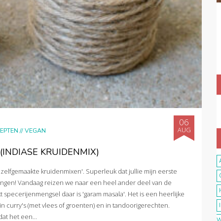
06
AUG
EPTEN
//
VEGAN
INDIASE KRUIDENMIX)
'zelfgemaakte kruidenmixen'. Superleuk dat jullie mijn eerste
ingen! Vandaag reizen we naar een heel ander deel van de
 specerijenmengsel daar is 'garam masala'. Het is een heerlijke
n curry's (met vlees of groenten) en in tandoorigerechten.
at het een...
W