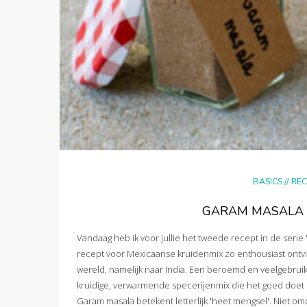
BASICS
//
REC
GARAM MASALA (
Vandaag heb ik voor jullie het tweede recept in de serie 
recept voor Mexicaanse kruidenmix zo enthousiast ontv
wereld, namelijk naar India. Een beroemd en veelgebruikt
kruidige, verwarmende specerijenmix die het goed doet i
Garam masala betekent letterlijk 'heet mengsel'. Niet omd