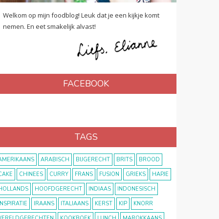
Welkom op mijn foodblog! Leuk dat je een kijkje komt
nemen. En eet smakelijk alvast!
FACEBOOK
TAGS
AMERIKAANS
ARABISCH
BIJGERECHT
BRITS
BROOD
CAKE
CHINEES
CURRY
FRANS
FUSION
GRIEKS
HAPJE
HOLLANDS
HOOFDGERECHT
INDIAAS
INDONESISCH
INSPIRATIE
IRAANS
ITALIAANS
KERST
KIP
KNORR
ERELDGERECHTEN
KOOKBOEK
LUNCH
MAROKKAANS