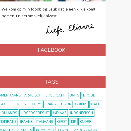
Welkom op mijn foodblog! Leuk dat je een kijkje komt
nemen. En eet smakelijk alvast!
FACEBOOK
TAGS
AMERIKAANS
ARABISCH
BIJGERECHT
BRITS
BROOD
CAKE
CHINEES
CURRY
FRANS
FUSION
GRIEKS
HAPJE
HOLLANDS
HOOFDGERECHT
INDIAAS
INDONESISCH
INSPIRATIE
IRAANS
ITALIAANS
KERST
KIP
KNORR
ERELDGERECHTEN
KOOKBOEK
LUNCH
MAROKKAANS