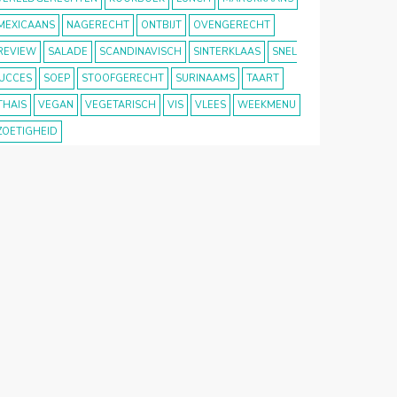
MEXICAANS
NAGERECHT
ONTBIJT
OVENGERECHT
REVIEW
SALADE
SCANDINAVISCH
SINTERKLAAS
SNEL
UCCES
SOEP
STOOFGERECHT
SURINAAMS
TAART
THAIS
VEGAN
VEGETARISCH
VIS
VLEES
WEEKMENU
ZOETIGHEID