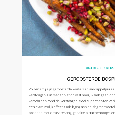
BIJGERECHT
//
KERS
GEROOSTERDE BOSP
Volgens mij zijn geroosterde wortels en aardappelpuree 
kerstdagen. Pin met er niet op vast hoor, ik heb geen on
verschijnen rond de kerstdagen. Veel supermarkten verko
een extra vrolijk effect. Ook ik ging aan de slag met wo
bospeen met citrusdressing, gehakte pistachenootjes en g