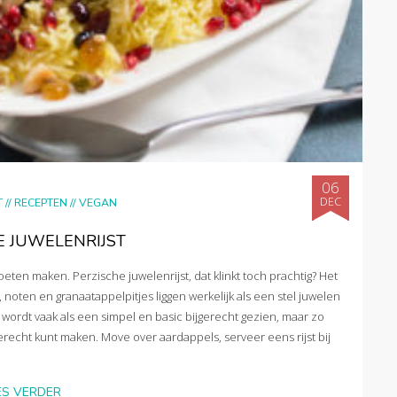
06
DEC
T
//
RECEPTEN
//
VEGAN
E JUWELENRIJST
eten maken. Perzische juwelenrijst, dat klinkt toch prachtig? Het
 noten en granaatappelpitjes liggen werkelijk als een stel juwelen
ijst wordt vaak als een simpel en basic bijgerecht gezien, maar zo
ijgerecht kunt maken. Move over aardappels, serveer eens rijst bij
ES VERDER