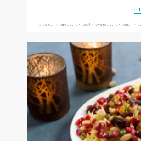
LE
arabisch
•
bijgerecht
•
kerst
•
ovengerecht
•
vegan
•
v