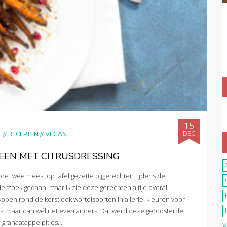
15
DEC
T
//
RECEPTEN
//
VEGAN
EEN MET CITRUSDRESSING
de twee meest op tafel gezette bijgerechten tijdens de
derzoek gedaan, maar ik zie deze gerechten altijd overal
pen rond de kerst ook wortelsoorten in allerlei kleuren voor
rtels, maar dan wél net even anders. Dat werd deze geroosterde
ranaatappelpitjes....
W