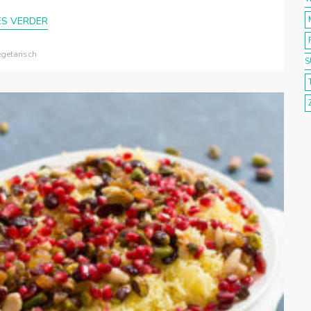
ES VERDER
egetarisch
S