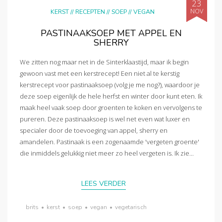
23
NOV
KERST
//
RECEPTEN
//
SOEP
//
VEGAN
PASTINAAKSOEP MET APPEL EN
SHERRY
We zitten nog maar net in de Sinterklaastijd, maar ik begin
gewoon vast met een kerstrecept! Een niet al te kerstig
kerstrecept voor pastinaaksoep (volg je me nog?), waardoor je
deze soep eigenlijk de hele herfst en winter door kunt eten. Ik
maak heel vaak soep door groenten te koken en vervolgens te
pureren. Deze pastinaaksoep is wel net even wat luxer en
specialer door de toevoeging van appel, sherry en
amandelen. Pastinaak is een zogenaamde 'vergeten groente'
die inmiddels gelukkig niet meer zo heel vergeten is. Ik zie...
LEES VERDER
brits
•
kerst
•
soep
•
vegan
•
vegetarisch