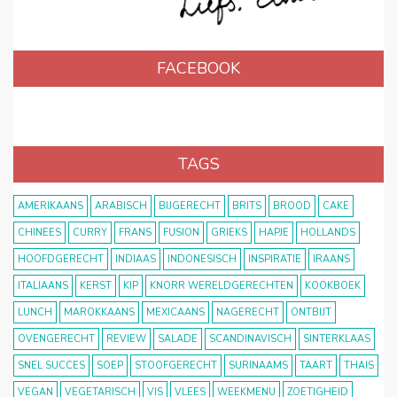
FACEBOOK
TAGS
AMERIKAANS
ARABISCH
BIJGERECHT
BRITS
BROOD
CAKE
CHINEES
CURRY
FRANS
FUSION
GRIEKS
HAPJE
HOLLANDS
HOOFDGERECHT
INDIAAS
INDONESISCH
INSPIRATIE
IRAANS
ITALIAANS
KERST
KIP
KNORR WERELDGERECHTEN
KOOKBOEK
LUNCH
MAROKKAANS
MEXICAANS
NAGERECHT
ONTBIJT
OVENGERECHT
REVIEW
SALADE
SCANDINAVISCH
SINTERKLAAS
SNEL SUCCES
SOEP
STOOFGERECHT
SURINAAMS
TAART
THAIS
VEGAN
VEGETARISCH
VIS
VLEES
WEEKMENU
ZOETIGHEID