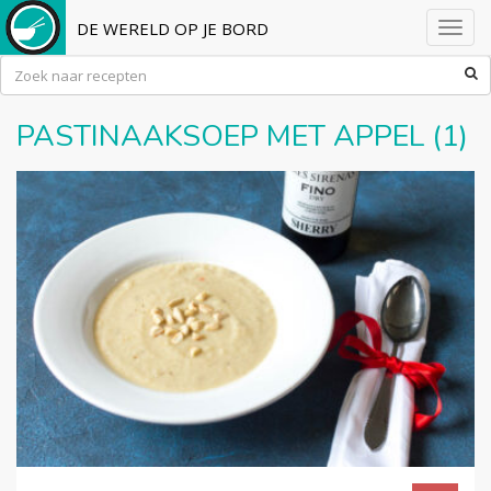
DE WERELD OP JE BORD
Toggl
navig
PASTINAAKSOEP MET APPEL (1)