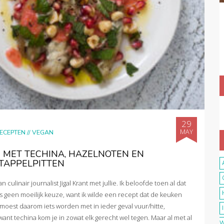
29
MAY
ECEPTEN
//
VEGAN
 MET TECHINA, HAZELNOTEN EN
TAPPELPITTEN
ulinair journalist Jigal Krant met jullie. Ik beloofde toen al dat
s geen moeilijk keuze, want ik wilde een recept dat de keuken
 moest daarom iets worden met in ieder geval vuur/hitte,
 want techina kom je in zowat elk gerecht wel tegen. Maar al met al
W