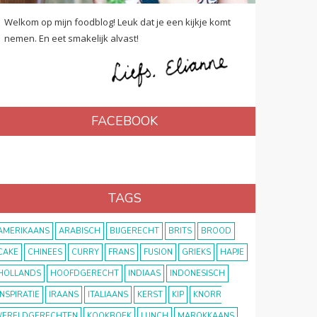
Welkom op mijn foodblog! Leuk dat je een kijkje komt
nemen. En eet smakelijk alvast!
FACEBOOK
TAGS
AMERIKAANS
ARABISCH
BIJGERECHT
BRITS
BROOD
CAKE
CHINEES
CURRY
FRANS
FUSION
GRIEKS
HAPJE
HOLLANDS
HOOFDGERECHT
INDIAAS
INDONESISCH
INSPIRATIE
IRAANS
ITALIAANS
KERST
KIP
KNORR
ERELDGERECHTEN
KOOKBOEK
LUNCH
MAROKKAANS