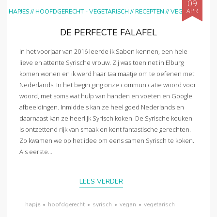
09
APR
HAPJES
//
HOOFDGERECHT - VEGETARISCH
//
RECEPTEN
//
VEGAN
DE PERFECTE FALAFEL
In het voorjaar van 2016 leerde ik Saben kennen, een hele
lieve en attente Syrische vrouw. Zij was toen net in Elburg
komen wonen en ik werd haar taalmaatje om te oefenen met
Nederlands. In het begin ging onze communicatie woord voor
woord, met soms wat hulp van handen en voeten en Google
afbeeldingen. Inmiddels kan ze heel goed Nederlands en
daarnaast kan ze heerlijk Syrisch koken. De Syrische keuken
is ontzettend rijk van smaak en kent fantastische gerechten.
Zo kwamen we op het idee om eens samen Syrisch te koken.
Als eerste...
LEES VERDER
hapje
•
hoofdgerecht
•
syrisch
•
vegan
•
vegetarisch