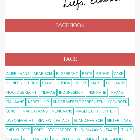
FACEBOOK
TAGS
AMERIKAANS
ARABISCH
BIJGERECHT
BRITS
BROOD
CAKE
CHINEES
CURRY
FRANS
FUSION
GRIEKS
HAPJE
HOLLANDS
HOOFDGERECHT
INDIAAS
INDONESISCH
INSPIRATIE
IRAANS
ITALIAANS
KERST
KIP
KNORR WERELDGERECHTEN
KOOKBOEK
LUNCH
MAROKKAANS
MEXICAANS
NAGERECHT
ONTBIJT
OVENGERECHT
REVIEW
SALADE
SCANDINAVISCH
SINTERKLAAS
SNEL SUCCES
SOEP
STOOFGERECHT
SURINAAMS
TAART
THAIS
VEGAN
VEGETARISCH
VIS
VLEES
WEEKMENU
ZOETIGHEID